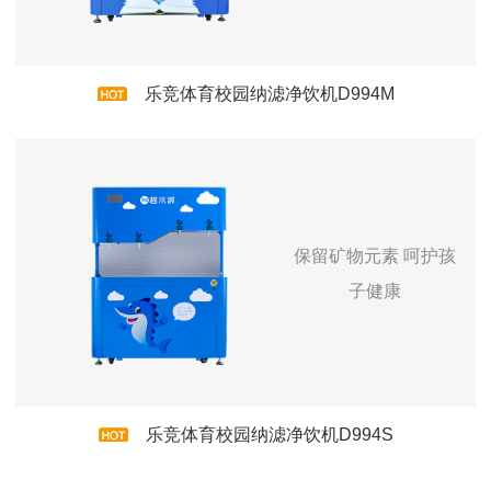
乐竞体育校园纳滤净饮机D994M
保留矿物元素 呵护孩
子健康
乐竞体育校园纳滤净饮机D994S