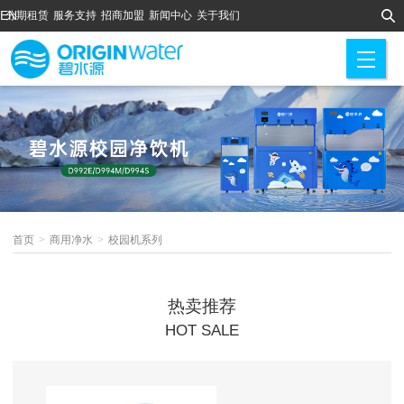
EN
分期租赁
服务支持
招商加盟
新闻中心
关于我们
M
首页
>
商用净水
>
校园机系列
热卖推荐
HOT SALE