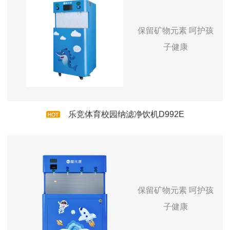
保留矿物元素 呵护孩
子健康
乐竞体育校园纳滤净饮机D992E
保留矿物元素 呵护孩
子健康