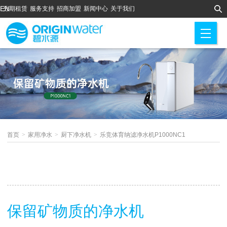
EN
分期租赁
服务支持
招商加盟
新闻中心
关于我们
M
首页
>
家用净水
>
厨下净水机
>
乐竞体育纳滤净水机P1000NC1
保留矿物质的净水机