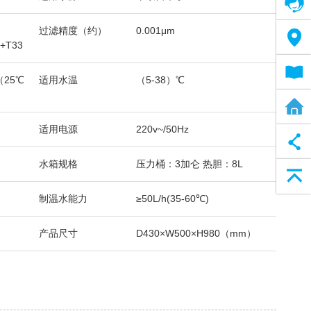
在线客服
过滤精度（约）
0.001μm
售后网络
+T33
电子说明书
（25℃
适用水温
（5-38）℃
全屋净水方案
适用电源
220v~/50Hz
水箱规格
压力桶：3加仑 热胆：8L
返回顶部
制温水能力
≥50L/h(35-60℃)
产品尺寸
D430×W500×H980（mm）