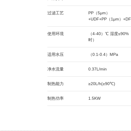
过滤工艺
PP（5μm）
+UDF+PP（1μm）+DF
使用环境
（4-40）℃ 湿度≤90%
时）
适用水压
（0.1-0.4）MPa
净水流量
0.37L/min
制热能力
≥20L/h(≥90℃)
制热功率
1.5KW