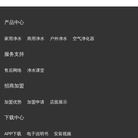
产品中心
家用净水
商用净水
户外净水
空气净化器
服务支持
售后网络
净水课堂
招商加盟
加盟优势
加盟申请
店面展示
下载中心
APP下载
电子说明书
安装视频