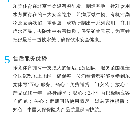
乐竞体育在北京怀柔建有膜研发、制造基地。针对饮用
水方面存在的三大安全隐患，即病原微生物、有机污染
物及农药残留、重金属，成功研制出一系列家用、商用
净水产品，去除水中有害物质，保留矿物元素，为百姓
把好最后一道饮水关，确保饮水安全健康。
5
售后服务优势
乐竞体育拥有一支强大的售后服务团队，服务范围覆盖
全国90%以上地区，确保每一位消费者都能够享受到乐
竞体育“五心”服务。省心：免费送货上门安装； 放心：
产品保修一年，终身维护； 贴心：2小时内积极响应客
户问题； 关心：定期回访使用情况，滤芯更换提醒；
知心：中国人保保险为产品质量保驾护航。