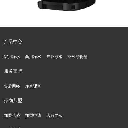
产品中心
家用净水
商用净水
户外净水
空气净化器
服务支持
售后网络
净水课堂
招商加盟
加盟优势
加盟申请
店面展示