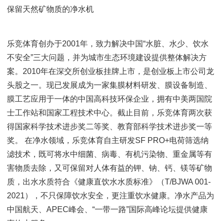
保留天然矿物质的净水机
乐竞体育创办于2001年，致力解决中国“水脏、水少、饮水
不安全”三大问题，并为城市生态环境建设提供整体解决方
案。2010年在深交所创业板挂牌上市，是创业板上市公司龙
头股之一。现已发展成为一家集膜材料研发、膜设备制造、
膜工艺应用于一体的中国高科技环保企业，拥有中美两国院
士工作站和国家工程技术中心。截止目前，乐竞体育两次获
得国家科学技术进步奖二等奖、教育部科学技术进步奖一等
奖。 在净水领域，乐竞体育自主研发SF PRO+电荷筛选纳
滤技术，既可将水中细菌、病毒、有机污染物、重金属等有
害物质去除，又可保留对人体有益的钾、钠、钙、镁等矿物
质，出水水质符合《健康直饮水水质标准》（T/BJWA 001-
2021），不只保障饮水安全，更注重饮水健康。净水产品为
中国航天、APEC峰会、“一带一路”国际高峰论坛提供健康